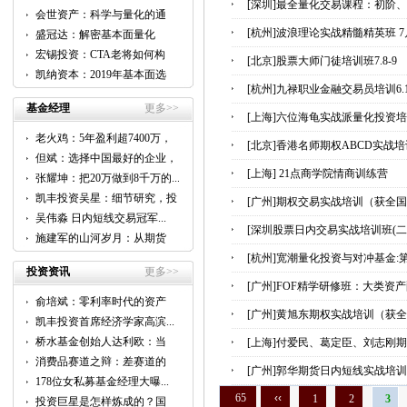
[深圳]最全量化交易课程：初阶、
会世资产：科学与量化的通
用...
[杭州]波浪理论实战精髓精英班 7月
盛冠达：解密基本面量化
CTA...
宏锡投资：CTA老将如何构
[北京]股票大师门徒培训班7.8-9
建...
凯纳资本：2019年基本面选
股...
[杭州]九禄职业金融交易员培训6.17
基金经理
更多>>
[上海]六位海龟实战派量化投资培训 6.
老火鸡：5年盈利超7400万，
[北京]香港名师期权ABCD实战培训班
他...
但斌：选择中国最好的企业，
跟...
[上海] 21点商学院情商训练营
张耀坤：把20万做到8千万的...
凯丰投资吴星：细节研究，投
[广州]期权交易实战培训（获全国
资...
吴伟淼 日内短线交易冠军...
[深圳股票日内交易实战培训班(二期)招
施建军的山河岁月：从期货
到...
[杭州]宽潮量化投资与对冲基金:第十
投资资讯
更多>>
[广州]FOF精学研修班：大类资产
俞培斌：零利率时代的资产
[广州]黄旭东期权实战培训（获全国
配...
凯丰投资首席经济学家高滨...
桥水基金创始人达利欧：当
[上海]付爱民、葛定臣、刘志刚期货实
前...
消费品赛道之辩：差赛道的
[广州]郭华期货日内短线实战培训班20
好...
178位女私募基金经理大曝...
65
‹‹
1
2
3
投资巨星是怎样炼成的？国