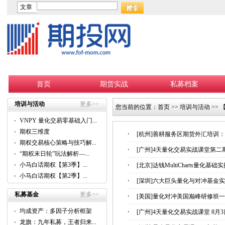
文章
首页
期货实战
私募档案
培训与活动
更多>>
您当前的位置：
首页
>>
培训与活动
>>
VNPY 量化交易零基础入门...
期权三维度
[杭州]善耕服务区期货外汇培训：成为
期权交易核心策略与技巧解...
[广州]4天量化交易实战课堂第二期-
“期权末日轮”玩法解析—...
小马白话期权【第3季】...
[北京]达钱MultiCharts量化基础
小马白话期权【第2季】...
[深圳]六大巨头量化与对冲基金实战班
私募基金
更多>>
[美国]量化对冲美国巅峰研修班一期 9
均成资产：多因子分析框架
[广州]4天量化交易实战课堂 8月3
的...
龙旗：九年私募，王者归来...