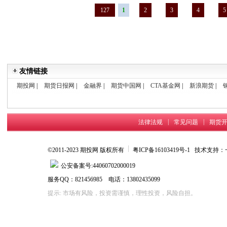
127
1
2
3
4
5
友情链接
期投网
|
期货日报网
|
金融界
|
期货中国网
|
CTA基金网
|
新浪期货
|
|
|
法律法规
常见问题
期货
©2011-2023 期投网 版权所有
粤ICP备16103419号-1
技术支持：
公安备案号:44060702000019
服务QQ：821456985 电话：13802435099
提示: 市场有风险，投资需谨慎，理性投资，风险自担。