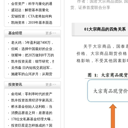
作者：国君大宗商品团队 国泰
会世资产：科学与量化的通
货、证券首度联合分享
用...
盛冠达：解密基本面量化
CTA...
宏锡投资：CTA老将如何构
建...
凯纳资本：2019年基本面选
股...
01大宗商品的四角关系
基金经理
更多>>
老火鸡：5年盈利超7400万，
关于大宗商品，国泰
他...
但斌：选择中国最好的企业，
跟...
价格、大宗商品期货价格
张耀坤：把20万做到8千万的...
格影响，不受其他因素影
凯丰投资吴星：细节研究，投
资...
吴伟淼 日内短线交易冠军...
施建军的山河岁月：从期货
到...
投资资讯
更多>>
俞培斌：零利率时代的资产
配...
凯丰投资首席经济学家高滨...
桥水基金创始人达利欧：当
前...
消费品赛道之辩：差赛道的
好...
178位女私募基金经理大曝...
投资巨星是怎样炼成的？国