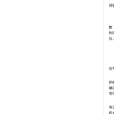
得
数
利
位
住
的
确
管
有
机