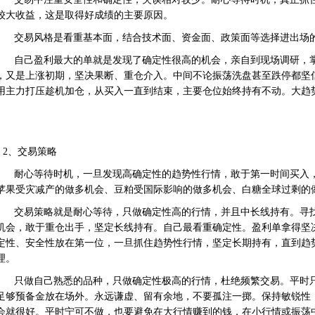
较大收益，这是取得好成绩的主要原因。
交易风格是看重基本面，结合技术面、资金面、政策面等选择进出场
自己盈利最大的单就是发现了确定性很高的机会，亲自到现场调研，
，又是上涨初期，坚决果断、重仓介入。中间不论振荡洗盘甚至跌停都坚
用主力打压趁机加仓，从买入一直到结束，主要仓位始终持有不动。大趋
。
2、交易策略
耐心等待时机，一旦发现高确定性的趋势性行情，敢于第一时间买入
苹果受灾减产的做多机会、豆粕受国际影响的做多机会、白糖全球过剩的
交易策略就是耐心等待，只做确定性高的行情，并且中长线持有。寻
机会，敢于重仓出手，坚定长线持有。自己最看重确定性。盈利单拿得坚
定性、安全性放在第一位，一旦抓住趋势性行情，坚定长期持有，直到趋
理。
只做自己熟悉的品种，只做确定性极高的行情，杜绝频繁交易。平时
足够预备金放在场外。永远谦虚、留有余地，不要孤注一掷。保持敏锐性
会就很好。平时宁可不做，也要避免在大行情赚到的钱，在小行情或振荡