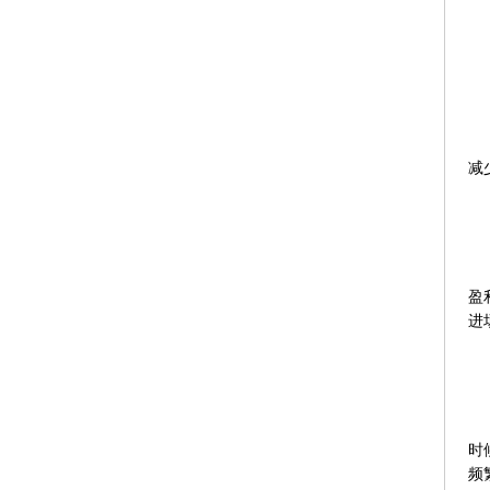
减
盈
进
时
频