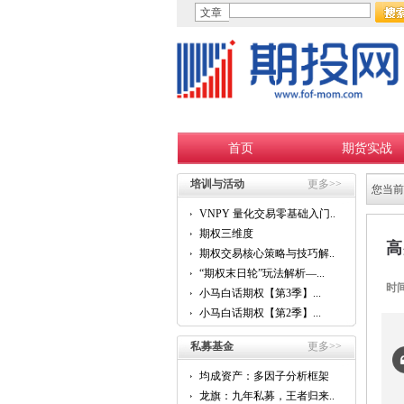
文章
首页
期货实战
培训与活动
更多>>
您当前
VNPY 量化交易零基础入门...
期权三维度
高
期权交易核心策略与技巧解...
“期权末日轮”玩法解析—...
时
小马白话期权【第3季】...
小马白话期权【第2季】...
私募基金
更多>>
均成资产：多因子分析框架
的...
龙旗：九年私募，王者归来...