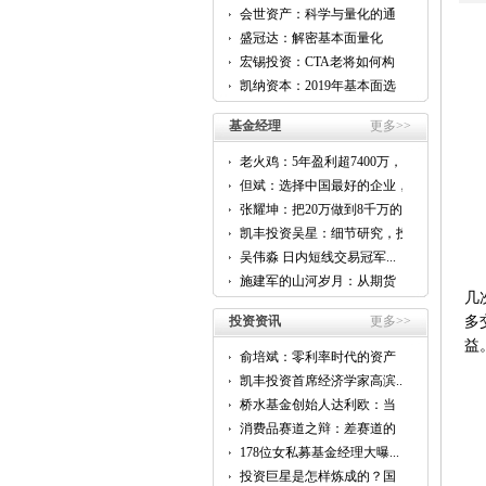
会世资产：科学与量化的通
用...
盛冠达：解密基本面量化
CTA...
宏锡投资：CTA老将如何构
建...
凯纳资本：2019年基本面选
股...
基金经理
更多>>
老火鸡：5年盈利超7400万，
他...
但斌：选择中国最好的企业，
跟...
张耀坤：把20万做到8千万的...
凯丰投资吴星：细节研究，投
资...
吴伟淼 日内短线交易冠军...
施建军的山河岁月：从期货
到...
几
投资资讯
更多>>
多
益
俞培斌：零利率时代的资产
配...
凯丰投资首席经济学家高滨...
桥水基金创始人达利欧：当
前...
消费品赛道之辩：差赛道的
好...
178位女私募基金经理大曝...
投资巨星是怎样炼成的？国