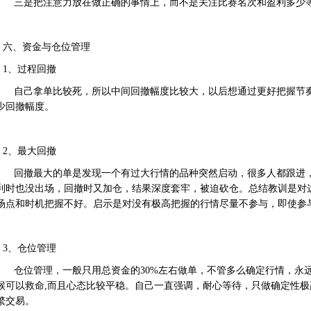
三是把注意力放在做正确的事情上，而不是关注比赛名次和盈利多少
六、资金与仓位管理
1、过程回撤
自己拿单比较死，所以中间回撤幅度比较大，以后想通过更好把握节
少回撤幅度。
2、最大回撤
回撤最大的单是发现一个有过大行情的品种突然启动，很多人都跟进
利时也没出场，回撤时又加仓，结果深度套牢，被迫砍仓。总结教训是对
场点和时机把握不好。启示是对没有极高把握的行情尽量不参与，即使参
3、仓位管理
仓位管理，一般只用总资金的30%左右做单，不管多么确定行情，永
候可以救命,而且心态比较平稳。自己一直强调，耐心等待，只做确定性
繁交易。