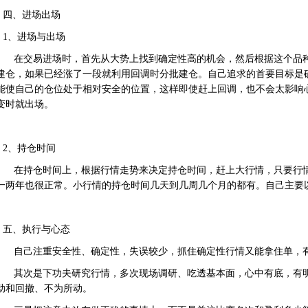
四、进场出场
1、进场与出场
在交易进场时，首先从大势上找到确定性高的机会，然后根据这个品
建仓，如果已经涨了一段就利用回调时分批建仓。自己追求的首要目标是
能使自己的仓位处于相对安全的位置，这样即使赶上回调，也不会太影响
变时就出场。
2、持仓时间
在持仓时间上，根据行情走势来决定持仓时间，赶上大行情，只要行
一两年也很正常。小行情的持仓时间几天到几周几个月的都有。自己主要
五、执行与心态
自己注重安全性、确定性，失误较少，抓住确定性行情又能拿住单，
其次是下功夫研究行情，多次现场调研、吃透基本面，心中有底，有
动和回撤、不为所动。