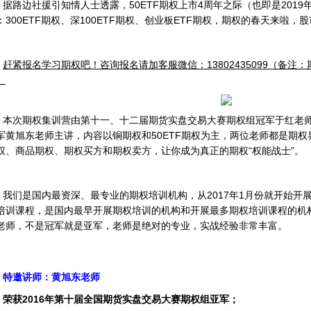
据路边社援引知情人士透露，50ETF期权上市4周年之际（也即是2019
：300ETF期权、深100ETF期权、创业板ETF期权，期权的春天来啦，
赶紧报名学习期权吧！咨询报名请加客服微信：13802435099（备注：期
。
本次期权集训营由第十一、十二届期货实盘交易大赛期权组冠军于红老
军黄旭东老师主讲，内容以铜期权和50ETF期权为主，两位老师都是期
权、商品期权、期权买方和期权卖方，让你成为真正的期权“权能战士”。
我们是国内最资深、最专业的期权培训机构，从2017年1月份就开始开
培训课程，是国内最早开展期权培训的机构和开展最多期权培训课程的机
老师，不是冠军就是亚军，老师是绝对的专业，实战经验非常丰富。
特邀讲师：黄旭东老师
荣获2016年第十届全国期货实盘交易大赛期权组亚军；