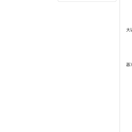
内...
大
器