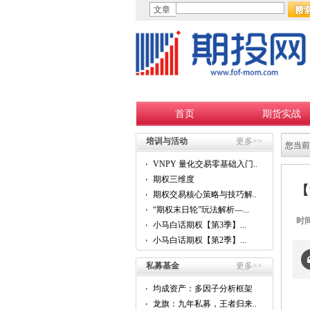
文章
首页
期货实战
培训与活动
更多>>
您当前
VNPY 量化交易零基础入门...
期权三维度
【
期权交易核心策略与技巧解...
“期权末日轮”玩法解析—...
时
小马白话期权【第3季】...
小马白话期权【第2季】...
私募基金
更多>>
均成资产：多因子分析框架
的...
龙旗：九年私募，王者归来...