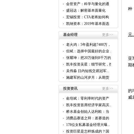
会世资产：科学与量化的通
用...
种
盛冠达：解密基本面量化
CTA...
宏锡投资：CTA老将如何构
建...
凯纳资本：2019年基本面选
股...
元
基金经理
更多>>
老火鸡：5年盈利超7400万，
他...
但斌：选择中国最好的企业，
跟...
张耀坤：把20万做到8千万的...
亚
凯丰投资吴星：细节研究，投
期
资...
吴伟淼 日内短线交易冠军...
施建军的山河岁月：从期货
到...
投资资讯
更多>>
的
威
俞培斌：零利率时代的资产
配...
凯丰投资首席经济学家高滨...
桥水基金创始人达利欧：当
前...
消费品赛道之辩：差赛道的
好...
178位女私募基金经理大曝...
投资巨星是怎样炼成的？国