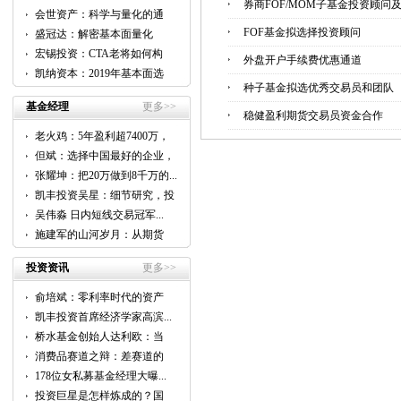
券商FOF/MOM子基金投资顾问
会世资产：科学与量化的通
用...
FOF基金拟选择投资顾问
盛冠达：解密基本面量化
CTA...
宏锡投资：CTA老将如何构
外盘开户手续费优惠通道
建...
凯纳资本：2019年基本面选
股...
种子基金拟选优秀交易员和团队
基金经理
更多>>
稳健盈利期货交易员资金合作
老火鸡：5年盈利超7400万，
他...
但斌：选择中国最好的企业，
跟...
张耀坤：把20万做到8千万的...
凯丰投资吴星：细节研究，投
资...
吴伟淼 日内短线交易冠军...
施建军的山河岁月：从期货
到...
投资资讯
更多>>
俞培斌：零利率时代的资产
配...
凯丰投资首席经济学家高滨...
桥水基金创始人达利欧：当
前...
消费品赛道之辩：差赛道的
好...
178位女私募基金经理大曝...
投资巨星是怎样炼成的？国