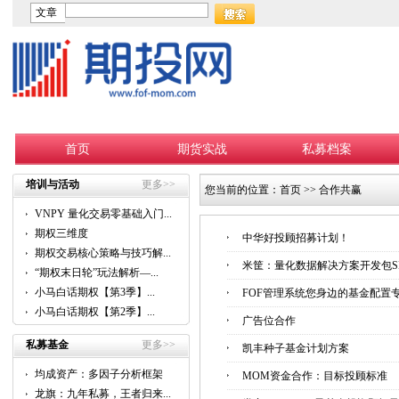
文章
首页
期货实战
私募档案
培训与活动
更多>>
您当前的位置：
首页
>>
合作共赢
VNPY 量化交易零基础入门...
期权三维度
中华好投顾招募计划！
期权交易核心策略与技巧解...
米筐：量化数据解决方案开发包S
“期权末日轮”玩法解析—...
小马白话期权【第3季】...
FOF管理系统您身边的基金配置
小马白话期权【第2季】...
广告位合作
私募基金
更多>>
凯丰种子基金计划方案
均成资产：多因子分析框架
MOM资金合作：目标投顾标准
的...
龙旗：九年私募，王者归来...