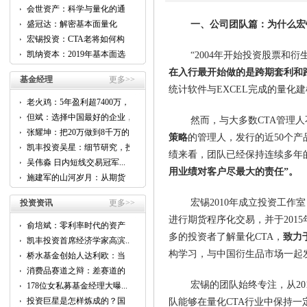
会世资产：科学与量化的通
用...
盛冠达：解密基本面量化
一、公司团队篇：为什么宏
CTA...
宏锡投资：CTA老将如何构
建...
凯纳资本：2019年基本面选
“2004年开始投资股票和
股...
在入行最开始做的是跨期套利和
基金经理
更多>>
统计软件与EXCEL完成的量化
老火鸡：5年盈利超7400万，
他...
但斌：选择中国最好的企业，
然而，与大多数CTA管理
跟...
张耀坤：把20万做到8千万的...
策略
的管理人，发行的近50个产
凯丰投资吴星：细节研究，投
绩来看，团队已经保持连续多年
资...
吴伟淼 日内短线交易冠军...
用业绩对客户尽最大的责任”。
施建军的山河岁月：从期货
到...
宏锡2010年成立投资工作室
投资资讯
更多>>
进行期货程序化交易，并于201
俞培斌：零利率时代的资产
配...
多的投资者了解量化CTA，
致力
凯丰投资首席经济学家高滨...
构学习，与中国衍生品市场一起
桥水基金创始人达利欧：当
前...
消费品赛道之辩：差赛道的
好...
宏锡的团队始终专注，从2
178位女私募基金经理大曝...
投资巨星是怎样炼成的？国
队能够在量化CTA行业中保持