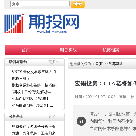
文章
首页
期货实战
私募档案
培训与活动
更多>>
您当前的位置：
首页
>>
私募基金
VNPY 量化交易零基础入门...
期权三维度
宏锡投资：CTA老将如
期权交易核心策略与技巧解...
“期权末日轮”玩法解析—...
时间
：2021-01-27 10:02
来源
： 
小马白话期权【第3季】...
小马白话期权【第2季】...
摘要: 一、公司团队篇：
私募基金
更多>>
内期货”，和国内不少第
均成资产：多因子分析框架
当时的技术手段也并不像如
的...
龙旗：九年私募，王者归来...