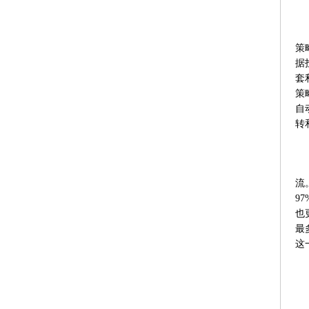
策
据
套
策
自
转
流
9
也
最
这