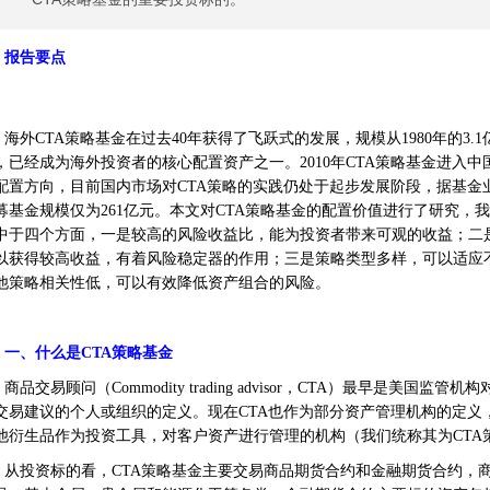
报告要点
海外CTA策略基金在过去40年获得了飞跃式的发展，规模从1980年的3.1亿
，已经成为海外投资者的核心配置资产之一。2010年CTA策略基金进入
配置方向，目前国内市场对CTA策略的实践仍处于起步发展阶段，据基金业协
募基金规模仅为261亿元。本文对CTA策略基金的配置价值进行了研究，
中于四个方面，一是较高的风险收益比，能为投资者带来可观的收益；二
以获得较高收益，有着风险稳定器的作用；三是策略类型多样，可以适应
他策略相关性低，可以有效降低资产组合的风险。
一、什么是CTA策略基金
商品交易顾问（Commodity trading advisor，CTA）最早是美
交易建议的个人或组织的定义。现在CTA也作为部分资产管理机构的定义
他衍生品作为投资工具，对客户资产进行管理的机构（我们统称其为CTA
从投资标的看，CTA策略基金主要交易商品期货合约和金融期货合约，