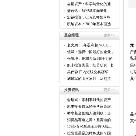
会世资产：科学与量化的通
用...
盛冠达：解密基本面量化
CTA...
宏锡投资：CTA老将如何构
建...
凯纳资本：2019年基本面选
股...
基金经理
更多>>
元
老火鸡：5年盈利超7400万，
他...
产
但斌：选择中国最好的企业，
跟...
私
张耀坤：把20万做到8千万的...
集
凯丰投资吴星：细节研究，投
资...
可
吴伟淼 日内短线交易冠军...
其
施建军的山河岁月：从期货
到...
投资资讯
更多>>
俞培斌：零利率时代的资产
配...
凯丰投资首席经济学家高滨...
桥水基金创始人达利欧：当
品
前...
消费品赛道之辩：差赛道的
其
好...
178位女私募基金经理大曝...
投资巨星是怎样炼成的？国