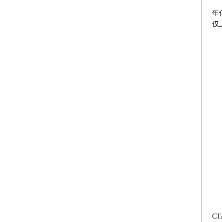
年
仅
C