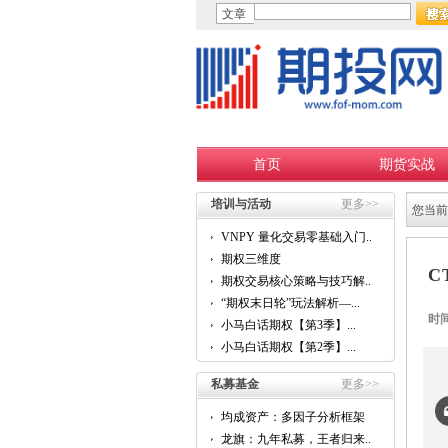
文章
首页
期货实战
培训与活动
更多>>
您当前
VNPY 量化交易零基础入门...
期权三维度
C
期权交易核心策略与技巧解...
“期权末日轮”玩法解析—...
时
小马白话期权【第3季】...
小马白话期权【第2季】...
私募基金
更多>>
均成资产：多因子分析框架
的...
龙旗：九年私募，王者归来...