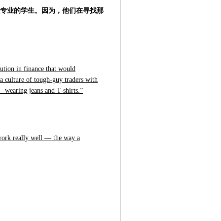
专业的学生。因为，
他们在寻找那
ution in finance that would
 a culture of tough-guy traders with
— wearing jeans and T-shirts.”
 work really well — the way a