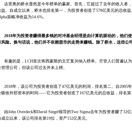
达里奥的桥水显然是今年榜单的赢家。首先，它超过了去年的收入者，
收益。自成立以来，桥水也排名第一，为投资者创造了578亿美元的总收益。
lpha策略净收益为14.6%。
2018年为投资者赚得最多钱的对冲基金经理是由计算机驱动的，他们
市风险。
换句话说，他们并不依赖股市的走势来赚钱。
除了桥水，这些公司还
有趣的是，LCH首次将西蒙斯的文艺复兴纳入榜单。尽管人们普遍认
金管理公司，但该公司过去并未上榜。
2018年，该公司为投资者创造了47亿美元的利润，排名第二。自200
金吸收外部资本的时间——它为投资者创造了167亿美元的总收益，排名第1
由John Overdeck和David Siegel领导的Two Sigma去年为投资
自成立以来，该公司排名第19位，资产152亿美元。