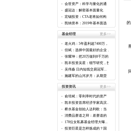
会世资产：科学与量化的通
用...
盛冠达：解密基本面量化
CTA...
宏锡投资：CTA老将如何构
建...
的
凯纳资本：2019年基本面选
股...
基金经理
更多>>
老火鸡：5年盈利超7400万，
他...
但斌：选择中国最好的企业，
跟...
张耀坤：把20万做到8千万的...
凯丰投资吴星：细节研究，投
资...
吴伟淼 日内短线交易冠军...
施建军的山河岁月：从期货
到...
投资资讯
更多>>
俞培斌：零利率时代的资产
配...
凯丰投资首席经济学家高滨...
桥水基金创始人达利欧：当
前...
消费品赛道之辩：差赛道的
好...
178位女私募基金经理大曝...
投资巨星是怎样炼成的？国