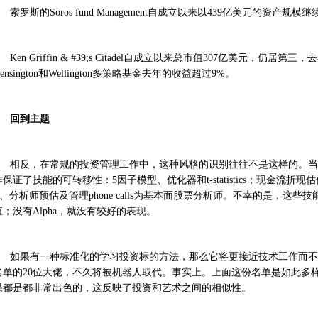
索罗斯的Soros fund Management自成立以来以439亿美元的资产规
Ken Griffin & #39;s Citadel自成立以来总市值307亿美元，仍
ensington和Wellington多策略基金去年的收益超过9%。
回到主题
相反，在常规的投资管理工作中，这种风格的识别往往不是这样的。当
保证了技能的可转移性：5因子模型、优化器和t-statistics；现金流折现估值模型 DCF
) 、分析师预估及管理phone calls为基本面股票分析师。不幸的是，这
值；没有Alpha，就没有较好的表现。
如果有一种标准化的学习投资标的方法，那么它将更接近技术工作而不
名单的20位大佬，不久将被机器人取代。事实上。上面这份名单是如此多
果都是都非常出色的，这反映了投资和艺术之间的相似性。