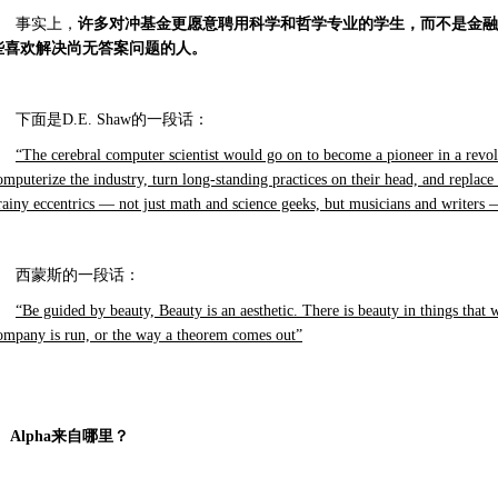
事实上，
许多对冲基金更愿意聘用科学和哲学专业的学生，而不是金融
些喜欢解决尚无答案问题的人。
下面是D.E. Shaw的一段话：
“The cerebral computer scientist would go on to become a pioneer in a revol
omputerize the industry, turn long-standing practices on their head, and replace
rainy eccentrics — not just math and science geeks, but musicians and writers 
西蒙斯的一段话：
“Be guided by beauty, Beauty is an aesthetic. There is beauty in things that
ompany is run, or the way a theorem comes out”
Alpha来自哪里？