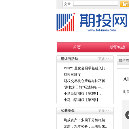
文章
首页
期货实战
培训与活动
更多>>
您当前
VNPY 量化交易零基础入门...
期权三维度
A
期权交易核心策略与技巧解...
“期权末日轮”玩法解析—...
时
小马白话期权【第3季】...
小马白话期权【第2季】...
私募基金
更多>>
均成资产：多因子分析框架
的...
龙旗：九年私募，王者归来...