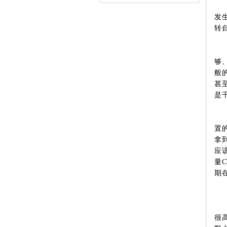
内...
发
转
够
般
甚
是
置
拿到
应
量
期
很