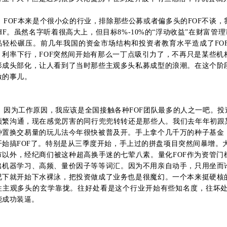
FOF本来是个很小众的行业，排除那些公募或者偏多头的FOF不谈
HF。
虽然名字听着很高大上，但目标8%-10%的“浮动收益”在财富管理
品轻松碾压。
前几年我国的资金市场结构和投资者教育水平造成了FO
，利率下行，FOF突然间开始有那么一丁点吸引力了，不再只是某些机
形成头部化，让人看到了当时那些主观多头私募成型的浪潮。
在这个阶
激的事儿。
因为工作原因，我应该是全国接触各种FOF团队最多的人之一吧。
投
频繁沟通，现在感觉厉害的同行兜兜转转还是那些人。
我们去年年初跟
种置换交易量的玩儿法今年很快被普及开。
手上拿个几千万的种子基金
开始搞FOF了。
特别是从三季度开始，手上过的拼盘项目突然间暴增。
市以外，经纪商
们被这种超高换手迷的七荤八素。
量化FOF作为资管
出机器学习、高频、量价因子等等词汇。
因为不用亲自动手，只用坐而
况下就开始下水裸泳，把投资做成了业务也是很魔幻。
一个本来挺硬核
往主观多头的玄学靠拢。
往好处看是这个行业开始有些知名度，往坏处看
能成功装逼。