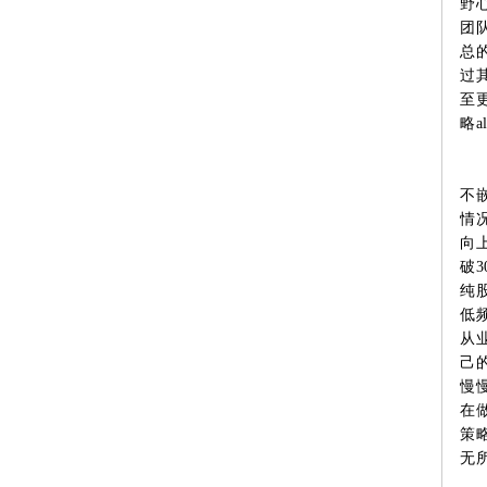
野
团
总
过
至
略
不
情
向
破
纯
低
从
己
慢
在
策
无