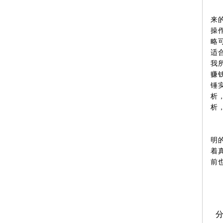
来
操
略
适
我
赚
锤
析
析
明
着
前