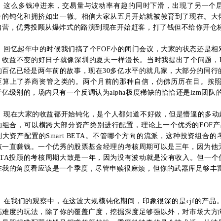
这么多钱冲进来，交易量与波动率有趣的同时下滑，出现了另一个
生的钝化和拥挤如出一辙。
相信大家从五月开始就被教育到了现在。
大
自营，优秀投顾从爆炸式的路演到现在开始赶客，打了钱但不给你开仓
回忆起年中的时候我们搞了个FOF小的闭门会议，大家的状态还是
、收益不变的好日子就像深圳的夏天一样漫长。
当时我提出了个问题，
的百亿已经是两年前的故事，现在30多亿水平的就几家，大部分的同行
至算上了券商资管之类的。
两个月前的那种自信，仿佛历历在目。
按照
千亿级别的，场内只有一个反调认为alpha极度稀缺的恰恰还是lzm团队
现在大家的收益都开始钝化，是个人都知道不好做，但是懵逼的多动
的组合，可以横跨大部分资产类别进行配置，理论上一个优秀的FOF产品
大资产配置的Smart BETA。
不管哪个方向的流派，这种投
资组合的
该一直赚钱。
一个优秀的股票基金经理的考核周期可以是三年，因为他
CTA投顾的考核周期大致是一年，因为没有波动就是没有收入。
但一个
在我的角度看应该是一个季度，尽管申赎很麻烦，但你的武器库足够丰
在我们的观察中，在这波大规模钝化期间，印象很深的是cjf的产品
高难度的玩法，除了你的覆盖广度，
挖掘深度足够强以外，对市场大方