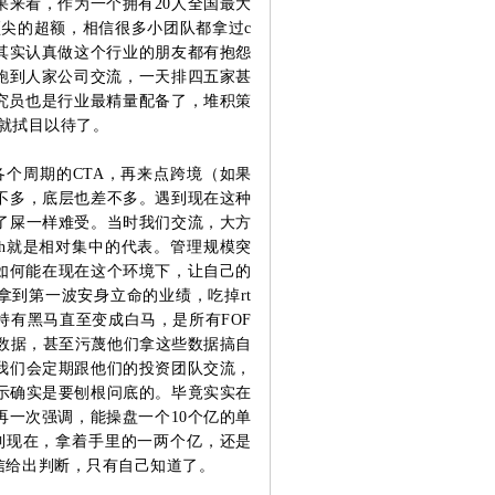
果来看，
作为一个拥有20人全国最大
尖的超额，相信很多小团队都拿过c
其实认真做这个行业的朋友都有抱怨
跑到人家公司交流，一天排四五家甚
个研究员也是行业最精量配备了，堆积策
况就拭目以待了。
下各个周期的CTA，再来点跨境（如果
不多，底层也差不多。
遇到现在这种
了屎一样难受。
当时我们交流，大方
mh就是相对集中的代表。
管理规模突
如何能在现在这个环境下，让自己的
t拿到第一波安身立命的业绩，吃掉rt
持有黑马直至变成白马，是所有FOF
数据，
甚至污蔑他们拿这些数据搞自
我们会定期跟他们的投资团队交流，
示确实是要刨根问底的。
毕竟实实在
再一次强调，能操盘一个10个亿的单
到现在，拿着手里的一两个亿，还是
信给出判断，只有自己知道了。