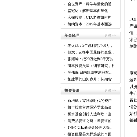
会世资产：科学与量化的通
用...
盛冠达：解密基本面量化
CTA...
宏锡投资：CTA老将如何构
FO
建...
凯纳资本：2019年基本面选
产
股...
锤
基金经理
更多>>
渐
老火鸡：5年盈利超7400万，
刺
他...
但斌：选择中国最好的企业，
跟...
张耀坤：把20万做到8千万的...
凯丰投资吴星：细节研究，投
资...
吴伟淼 日内短线交易冠军...
度
施建军的山河岁月：从期货
这
到...
以
投资资讯
更多>>
牛
冒
俞培斌：零利率时代的资产
配...
情
凯丰投资首席经济学家高滨...
始
桥水基金创始人达利欧：当
前...
都
消费品赛道之辩：差赛道的
好...
178位女私募基金经理大曝...
投资巨星是怎样炼成的？国