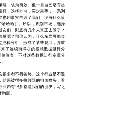
策略，认为有效。
但一旦自己培育起
投顾，选择方向，买定离手，一系列
展
也用事实告诉了我们，没有什么策
?哈哈哈）。
所以，识别市场，选择
朋友们，到底有几个人真正去做了？
然后呢？
那你认为，什么东西可能会
据监控和分析，形成了某些观点，并重
要来了连续而详尽的投顾数据进行分
看估值表，不对这些数据进行定量分
人。
友很多都不得善终。
这个行业是不透
，结果被很多投顾骂的狗血喷头，看
行业内有很多都是我们的朋友，写之
抒胸臆。