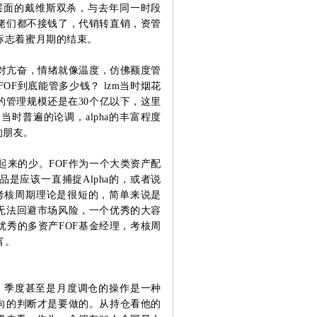
层面的戴维斯双杀，与去年同一时段
佬们都不接钱了，代销转直销，资管
标志着蜜月期的结束。
相对亢奋，情绪就像温度，仿佛额度管
FOF到底能管多少钱？
lzm当时烟花
的管理规模还是在30个亿以下，这里
当时普遍的论调，alpha的丰富程度
的朋友。
起来的少。
FOF作为一个大类资产配
是应该一直捕捉Alpha的，或者说
考核周期理论是很短的，简单来说是
无法回避市场风险，一个优秀的大容
优秀的多资产FOF基金经理，考核周
富。
。
季度甚至是月度调仓的操作是一种
向的判断才是要做的。
从持仓看他的