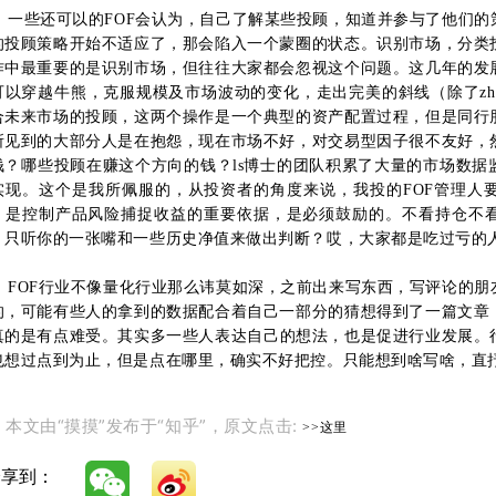
一些还可以的FOF会认为，自己了解某些投顾，知道并参与了他们的
的投顾策略开始不适应了，那会陷入一个蒙圈的状态。
识别市场，分类
作中最重要的是识别市场，但往往大家都会忽视这个问题。
这几年的发
可以穿越牛熊，克服规模及市场波动的变化，走出完美的斜线（除了zh
合未来市场的投顾，这两个操作是一个典型的资产配置过程，但是同行
所见到的大部分人是在抱怨，现在市场不好，对交易型因子很不友好，
钱？
哪些投顾在赚这个方向的钱？
ls博士的团队积累了大量的市场数
实现。
这个是我所佩服的，从投资者的角度来说，我投的FOF管理人
，是控制产品风险捕捉收益的重要依据，是必须鼓励的。
不看持仓不
，只听你的一张嘴和一些历史净值来做出判断？
哎，大家都是吃过亏的
FOF行业不像量化行业那么讳莫如深，之前出来写东西，写评论的朋
的，可能有些人的拿到的数据配合着自己一部分的猜想得到了一篇文章
真的是有点难受。
其实多一些人表达自己的想法，也是促进行业发展。
也想过点到为止，但是点在哪里，确实不好把控。
只能想到啥写啥，直
本文由“摸摸”发布于“知乎”，原文点击:
>>这里
分享到：