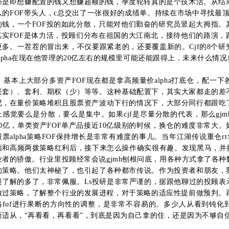
心是即想赚配置的钱又想赚超额的钱，季度轮转真的是个技术活。
从结
队的FOF带头人，c总交出了一张很好的成绩单。
持续在市场中寻找最顶
的钱，一个FOF投的如此分散，只能对他们勤奋的研究员竖起大拇指。
其实FOF是体力活，投顾们分布在祖国的大江南北，接待他们的路演，
更多。
一茬茬的冒出来，不仅要跟紧老的，还要覆盖新的。
Cjf的8
alpha在现在他管理的20亿左右的规模里可能还能跟得上，未来什么情
基本上大部分多资产FOF现在都是拿高频量价alpha打底仓，配一
嵌套）、套利、期权（少）等等。
这种基础配置下，其实大家都走的差
况，在量价策略堆积且股票资产波动下行的情况下，大部分同行都跟吃
上感觉要么是分散，要么是集中。
如果cjf是尽量分散的代表，那么gj
30亿，单类资产FOF单产品接近10亿级别的时候，换仓的难度非常大。
股票alpha策略FOF保持增长是非常有难度的事儿。
当年江湖传说重仓r
频和高频两拨策略红利后，接下来怎么操作确实很有趣。
发现黑马，并
业者的骄傲。
行业里投顾经常会说gjmh刨根问底，用各种方式拿了各种
的策略。
他们太神秘了，也引起了各种都市传说。
作为投资者和朋友，
慢了解的多了，非常佩服。
Ls投研是非常严谨的，据跟他聊过的投顾表
做过策略，了解整个行业的发展进程，对于策略的适应性提前做预判。
略fof进行果断的方向性的调整，
是非常不容易的。
多少人从看到钝化
所适从，“再看看，再看看”，到底是因为自己拿的住，还是因为不够自