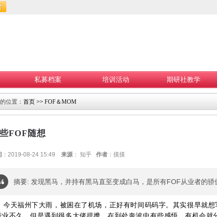
私募档案
培训活动
期研社教学
的位置：
首页
>>
FOF＆MOM
些FOF随想
间
：2019-08-24 15:49
来源
： 知乎
作者
：摸摸
摘要: 发现黑马，并持有黑马直至变成白马，是所有FOF从业者的骄
今天福州下大雨，被困在了机场，正好有时间码码字。
其实很早就想
行业不久，但是遇到很多大佬提携，在到处奔波中有些感悟，有机会就