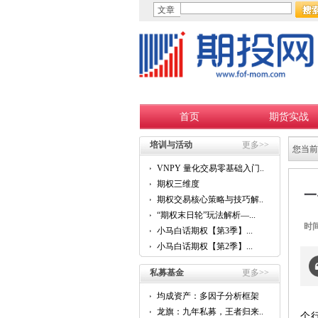
文章
首页
期货实战
培训与活动
更多>>
您当前
VNPY 量化交易零基础入门...
期权三维度
一
期权交易核心策略与技巧解...
“期权末日轮”玩法解析—...
时
小马白话期权【第3季】...
小马白话期权【第2季】...
私募基金
更多>>
均成资产：多因子分析框架
的...
龙旗：九年私募，王者归来...
个