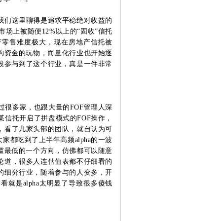
，我们这里聊得是追求平稳绝对收益的
市场上被随便12%以上的“固收”信托
F零售难度极
大，现在房地产信托被
构资金的玩物，而量化行业也开始逐
段参与到了这个行业，真是一件非常
过很多家，也跟大量的FOF管理人深
某信托开启了拼盘模式的FOF操作，
，看了几家头部的团队，就自认为可
大家都吃到了上半年高频alpha的一波
门槛最低的一个方向，仿佛都可以随意
论道，很多人连估值表都不仔细看的
的细分行业，随着参与的人变多，开
就是alpha太明显了导致很多傻钱