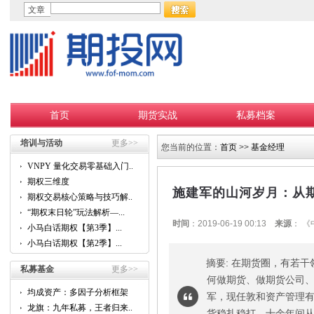
文章
首页
期货实战
私募档案
培训与活动
更多>>
您当前的位置：
首页
>>
基金经理
VNPY 量化交易零基础入门...
期权三维度
施建军的山河岁月：从
期权交易核心策略与技巧解...
“期权末日轮”玩法解析—...
时间
：2019-06-19 00:13
来源
： 
小马白话期权【第3季】...
小马白话期权【第2季】...
摘要: 在期货圈，有若
私募基金
更多>>
何做期货、做期货公司
均成资产：多因子分析框架
军，现任敦和资产管理有
的...
龙旗：九年私募，王者归来...
货稳扎稳打，十余年间