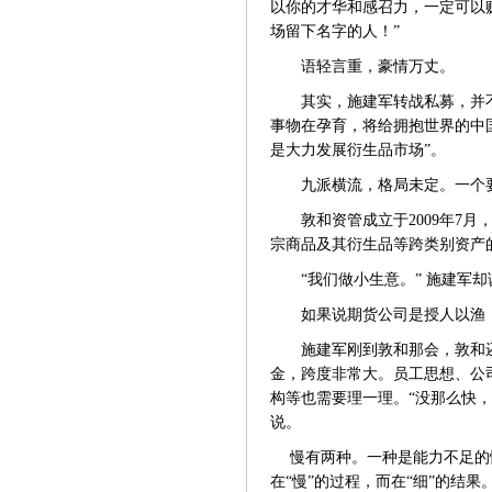
以你的才华和感召力，一定可以
场留下名字的人！”
语轻言重，豪情万丈。
其实，施建军转战私募，并
事物在孕育，将给拥抱世界的中
是大力发展衍生品市场”。
九派横流，格局未定。一个
敦和资管成立于
2009年
宗商品及其衍生品等跨类别资产的
“我们做小生意。” 施建军却
如果说期货公司是授人以渔
施建军刚到敦和那会，敦和
金，跨度非常大。员工思想、公
构等也需要理一理。
“没那么快
说。
慢有两种。一种是能力不足的
在
“慢”的过程，而在“细”的结