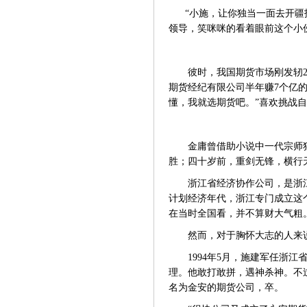
“小施，让你独当一面去开疆
领导，笑咪咪的看着眼前这个小
彼时，我国期货市场刚发轫
期货经纪有限公司半年赚7个亿
懂，我就选期货吧。”喜欢挑战
金庸曾借助小说中一代宗师
胜；四十岁前，重剑无锋，横行
浙江省经济协作公司，是浙
计划经济年代，浙江专门成立这
在当时全国看，并不算财大气粗
然而，对于胸怀大志的人来
1994年5月，施建军任浙
理。他敢打敢拼，遇神杀神。不过
名为金安的期货公司，卒。