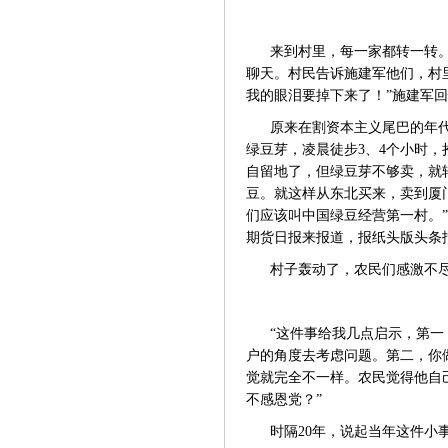
来到村里，每一家都转一转
聊天。村民告诉施建军他们，村
我的眼泪要掉下来了！”施建军
原来在割资本主义尾巴的年
绿豆芽，凌晨徒步
3、4个小时
自留地了，但绿豆芽不够卖，就
豆。就这样从东北买来，卖到厦
们应该叫中国绿豆经营第一村。
期货日报来报道，报纸头版头条
村子轰动了，农民们感激不
“这件事给我几点启示，第
户的角度去考虑问题。第二，你
觉就完全不一样。农民觉得他自
不感恩党？”
时隔
20年，说起当年这件