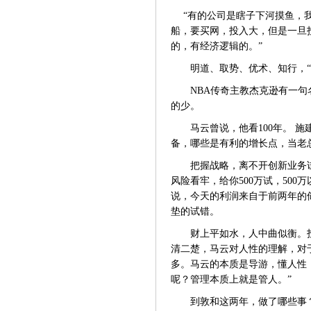
“有的公司是瞎子下河摸鱼，
船，要买网，投入大，但是一旦
的，有经济逻辑的。”
明道、取势、优术、知行，
NBA传奇主教杰克逊有一
的少。
马云曾说，他看
100年。 
备，哪些是有利的增长点，当老
把握战略，离不开创新业务
风险看牢，给你500万试，500
说，今天的利润来自于前两年的
垫的试错。
财上平如水，人中曲似衡。
清二楚，马云对人性的理解，对
多。马云的本质是导游，懂人性
呢？管理本质上就是管人。”
到敦和这两年，做了哪些事