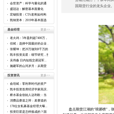
会世资产：科学与量化的通
国期货行业的龙头企业
用...
盛冠达：解密基本面量化
CTA...
宏锡投资：CTA老将如何构
建...
凯纳资本：2019年基本面选
股...
基金经理
更多>>
老火鸡：5年盈利超7400万，
他...
但斌：选择中国最好的企业，
跟...
张耀坤：把20万做到8千万的...
凯丰投资吴星：细节研究，投
资...
吴伟淼 日内短线交易冠军...
施建军的山河岁月：从期货
到...
投资资讯
更多>>
俞培斌：零利率时代的资产
配...
凯丰投资首席经济学家高滨...
桥水基金创始人达利欧：当
前...
消费品赛道之辩：差赛道的
好...
178位女私募基金经理大曝...
盘点期货江湖的“琅琊榜”，张
投资巨星是怎样炼成的？国