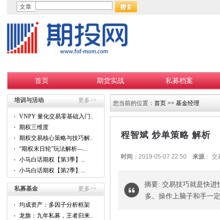
文章
首页
期货实战
私募档案
培训与活动
更多>>
您当前的位置：
首页
>>
基金经理
VNPY 量化交易零基础入门...
期权三维度
程智斌 炒单策略 解析
期权交易核心策略与技巧解...
“期权末日轮”玩法解析—...
时间
：2019-05-07 22:50
来源
： 
小马白话期权【第3季】...
小马白话期权【第2季】...
摘要: 交易技巧就是快
私募基金
更多>>
多。操作上脑子和手一
均成资产：多因子分析框架
的...
龙旗：九年私募，王者归来...