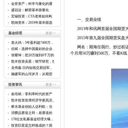
会世资产：科学与量化的通
用...
盛冠达：解密基本面量化
CTA...
宏锡投资：CTA老将如何构
一、交易业绩
建...
凯纳资本：2019年基本面选
股...
2013年和讯网首届全国期
基金经理
更多>>
2015年第九届全国期货实盘
老火鸡：5年盈利超7400万，
他...
网名：期海任我行。炒过权
但斌：选择中国最好的企业，
跟...
个月用50万赚到500万。不看
张耀坤：把20万做到8千万的...
凯丰投资吴星：细节研究，投
资...
吴伟淼 日内短线交易冠军...
施建军的山河岁月：从期货
到...
投资资讯
更多>>
俞培斌：零利率时代的资产
配...
凯丰投资首席经济学家高滨...
桥水基金创始人达利欧：当
前...
消费品赛道之辩：差赛道的
好...
178位女私募基金经理大曝...
投资巨星是怎样炼成的？国