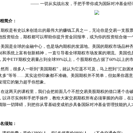
—— 一切从实战出发，手把手带你成为国际对冲基金经
程简介：
期权是有史以来创造出的最伟大的赚钱工具之一，无论你是交易一支股票
他投资组合，期权都可以帮助你提升资金回报率，或为你的投资组合做一
美国是全球的金融中心，也是场内期权的发源地。美国的期权市场品种齐
制和系统上富有创新精神，一直引导着全球期权市场发展的潮流。美国也是
，其中ETF期权交易量占到全球99%以上，个股期权也占据了60%以上的
而，很多人一听到“美国期权”，就认为它遥不可及，马上想到“汇款困难”
太多”等等……其实这些印象都不准确。美国期权并不简单，但如果你愿
发现它的魅力超乎你想象。
在这两天的课程里，我们会把前面几个不想交易美股期权的借口逐个击破
，以详尽实例和手把手操作，教给大家交易期权所有必须掌握的内容，在
清除一切障碍，到把你从零基础变成初步具备国际对冲基金管理技能的人
名须知：