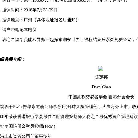
、课程学费：原价13800/人，前5名优惠价9800/人。（不含交通食宿）
、授课时间：2018年7月28-29日
、授课地点：广州（具体地址报名后通知）
、请自带笔记本电脑
、衷心希望学员能和导师一起探索期权世界，课程结束后永久免费答疑，
级讲师介绍：
陈定邦
Dave Chan
中国期权交易者学会 香港分会会长
就职于PwC(普华永道会计师事务所)环球风险管理部，从事海外上市、
008年荣获香港银行学会最佳金融管理策划师大赛之＂最优秀资产管理建
批美国註册金融风控师(FRM)
港上市资管公司任董事多年