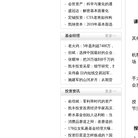
会世资产：科学与量化的通
用...
盛冠达：解密基本面量化
CTA...
宏锡投资：CTA老将如何构
课
建...
凯纳资本：2019年基本面选
股...
基金经理
更多>>
其
老火鸡：5年盈利超7400万，
他...
但斌：选择中国最好的企业，
机
跟...
张耀坤：把20万做到8千万的...
场
凯丰投资吴星：细节研究，投
资...
然
吴伟淼 日内短线交易冠军...
手
施建军的山河岁月：从期货
到...
会
投资资讯
更多>>
俞培斌：零利率时代的资产
授
配...
凯丰投资首席经济学家高滨...
节
桥水基金创始人达利欧：当
前...
消费品赛道之辩：差赛道的
好...
报
178位女私募基金经理大曝...
投资巨星是怎样炼成的？国