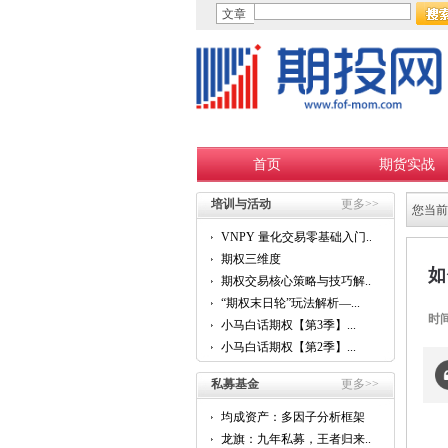
文章
首页
期货实战
培训与活动
更多>>
您当前
VNPY 量化交易零基础入门...
期权三维度
如
期权交易核心策略与技巧解...
“期权末日轮”玩法解析—...
时
小马白话期权【第3季】...
小马白话期权【第2季】...
私募基金
更多>>
均成资产：多因子分析框架
的...
龙旗：九年私募，王者归来...