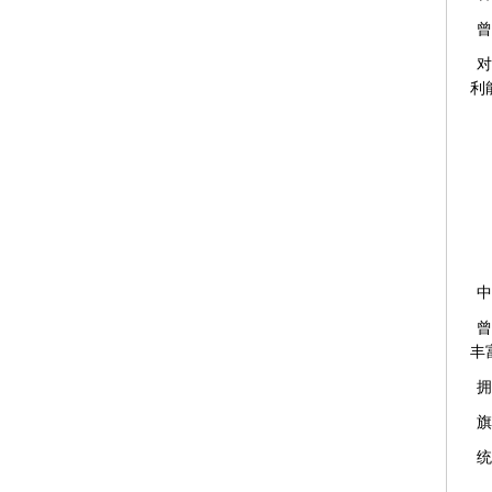
曾
对
利
中
曾
丰
拥
旗
统