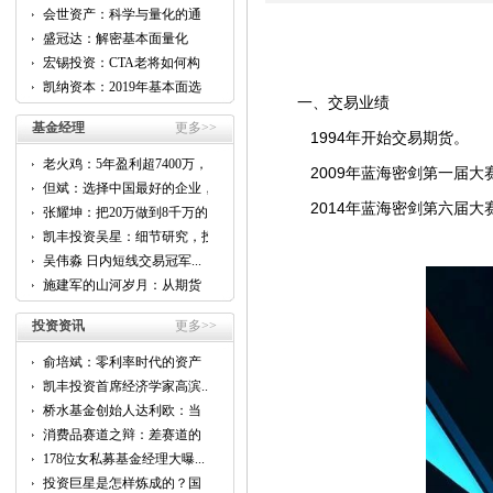
会世资产：科学与量化的通
用...
盛冠达：解密基本面量化
CTA...
宏锡投资：CTA老将如何构
建...
凯纳资本：2019年基本面选
一、交易业绩
股...
基金经理
更多>>
1994年开始交易期货。
老火鸡：5年盈利超7400万，
2009年蓝海密剑第一届大赛
他...
但斌：选择中国最好的企业，
跟...
2014年蓝海密剑第六届大赛
张耀坤：把20万做到8千万的...
凯丰投资吴星：细节研究，投
资...
吴伟淼 日内短线交易冠军...
施建军的山河岁月：从期货
到...
投资资讯
更多>>
俞培斌：零利率时代的资产
配...
凯丰投资首席经济学家高滨...
桥水基金创始人达利欧：当
前...
消费品赛道之辩：差赛道的
好...
178位女私募基金经理大曝...
投资巨星是怎样炼成的？国