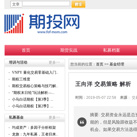
文章
首页
期货实战
私募档案
培训与活动
更多>>
您当前的位置：
首页
>>
基金经理
VNPY 量化交易零基础入门...
期权三维度
王向洋 交易策略 解析
期权交易核心策略与技巧解...
“期权末日轮”玩法解析—...
时间
：2019-05-07 22:58
来源
： 
小马白话期权【第3季】...
小马白话期权【第2季】...
摘要: 交易资金永远是
私募基金
更多>>
能的，但是风险跟收益
均成资产：多因子分析框架
机会。如果交易方法选
的...
龙旗：九年私募，王者归来...