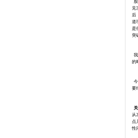
股
见
后
道
是
突
我
的
今
要
关
从
点
性