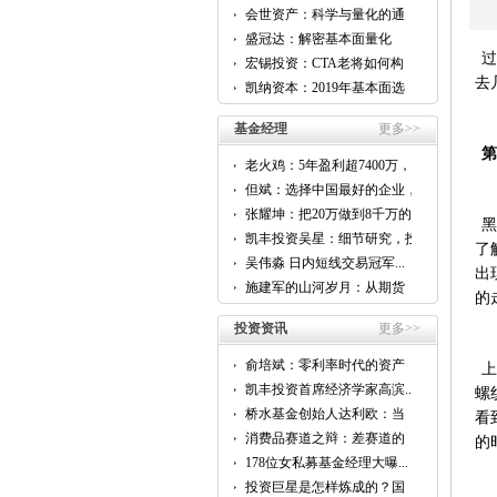
会世资产：科学与量化的通
用...
盛冠达：解密基本面量化
CTA...
过
宏锡投资：CTA老将如何构
建...
去
凯纳资本：2019年基本面选
股...
基金经理
更多>>
第
老火鸡：5年盈利超7400万，
他...
但斌：选择中国最好的企业，
跟...
张耀坤：把20万做到8千万的...
黑
凯丰投资吴星：细节研究，投
了
资...
吴伟淼 日内短线交易冠军...
出
施建军的山河岁月：从期货
的
到...
投资资讯
更多>>
俞培斌：零利率时代的资产
上
配...
凯丰投资首席经济学家高滨...
螺
桥水基金创始人达利欧：当
看
前...
消费品赛道之辩：差赛道的
的
好...
178位女私募基金经理大曝...
投资巨星是怎样炼成的？国