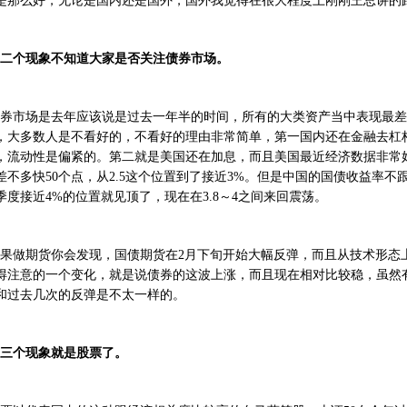
是那么好，无论是国内还是国外，国外我觉得在很大程度上刚刚王总讲的
二个现象不知道大家是否关注债券市场。
券市场是去年应该说是过去一年半的时间，所有的大类资产当中表现最差
，大多数人是不看好的，不看好的理由非常简单，第一国内还在金融去杠
，流动性是偏紧的。第二就是美国还在加息，而且美国最近经济数据非常
差不多快50个点，从2.5这个位置到了接近3%。但是中国的国债收益率
季度接近4%的位置就见顶了，现在在3.8～4之间来回震荡。
果做期货你会发现，国债期货在2月下旬开始大幅反弹，而且从技术形态上
得注意的一个变化，就是说债券的这波上涨，而且现在相对比较稳，虽然
和过去几次的反弹是不太一样的。
三个现象就是股票了。