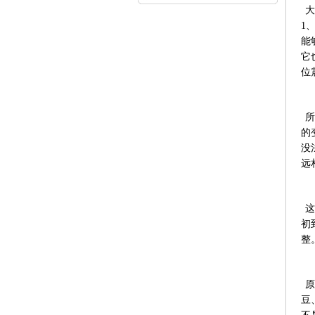
内...
大
1
能
它
位
所
的
没
远
这
初
整
原
豆