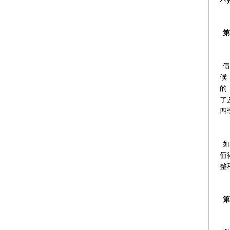
不
第
债
候
的
了
四
如
值
整
第