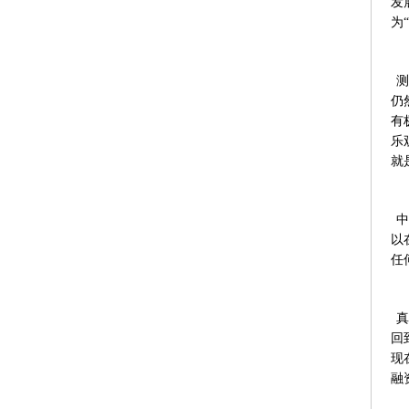
发
为
测
仍
有
乐
就
中
以
任
真
回
现
融