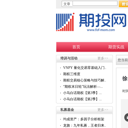
文章
首页
期货实战
培训与活动
更多>>
您当前
VNPY 量化交易零基础入门...
期权三维度
徐
期权交易核心策略与技巧解...
“期权末日轮”玩法解析—...
时
小马白话期权【第3季】...
小马白话期权【第2季】...
私募基金
更多>>
均成资产：多因子分析框架
的...
龙旗：九年私募，王者归来...