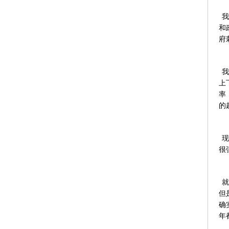
我
和
府
我
上
率
的
现
很
就
但
确
年