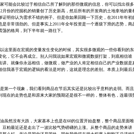
家可能会比较过于相信自己所了解到的那些微观的信息，你可以找出很多
、2月份的挖掘机的销量创了历史新高，然后所有的开发商的土地拿地的量
够证明你认为需求不错的例子。但是你如果回顾一下历史，在2011年年
也是非常强劲的。但是事实上2011年全年投资是一个逐级下滑的态势，
震荡的格局，到下半年就一路往下。
以这里面在宏观的变量发生变化的时候，其实很多微观的一些你看到的东
变化，它不会再成立。别人问我说如果宏观和微观数据打架，到底相信谁
法讲。就像你永远相信，做微观，做产业的人肯定相信自己的产业数据是
相信我基于宏观的逻辑的看法是对的，这就是理念的差别。本质上到最后
是第一个现象，我们看到商品在节后其实还是比较出乎意料的走弱。而且
到现在的走势也是和原来大家的预期还是很不一样的，整体有色，连最强
。
油虽然没有大跌，大家基本上也是在60的位置开始盘整，整个商品里面
、豆粕最近还是走出了一波比较气势磅礴的上涨。从整个商品的走势来讲