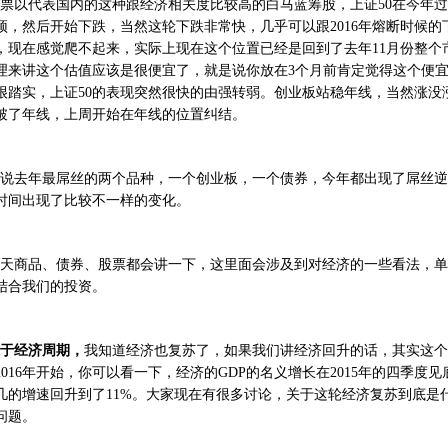
票以代表国内的这种跟经济相关度比较高的白马蓝筹股，上证50在今年过了
顶，然后开始下跌，当然这轮下跌非常快，几乎可以跟2016年熔断时候
，现在感觉爬不起来，实际上现在这个位置已经是回到了去年11月份整个
理来讲这个估值应该是很便宜了，就是说你放在3个月前肯定觉得这个便
很踏实，上证50的表现突然很快的由强转弱。创业板站稳年线，当然涨没
破了年线，上周开始在年线的位置纠结。
说去年最屌丝的两个品种，一个创业板，一个债券，今年都出现了屌丝逆
时间出现了比较不一样的变化。
天商品、债券、股票都会讲一下，这里面会涉及到对经济的一些看法，单
结合我们的投资。
于经济周期，
我知道经济也复苏了，如果我们讲经济回升的话，其实这个
2016年开始，你可以看一下，经济的GDP的名义增长在2015年的四季度
几的增速回升到了11%。大家现在有很多讨论，关于这轮经济复苏到底是
问题。