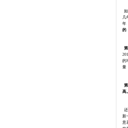
如
几
年
的
第
2
的
量
第
高
还
新
意