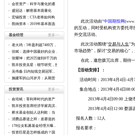
会世资产：科学与量化的通
用...
盛冠达：解密基本面量化
CTA...
宏锡投资：CTA老将如何构
此次活动由“
中国期投网
(
www.
建...
凯纳资本：2019年基本面选
的互动，同时受机构资方委托寻找
股...
外交流活动。
基金经理
更多>>
此次活动围绕“
交易与人生
”
老火鸡：5年盈利超7400万，
他...
市场趋势”，探讨“交易的核心”
但斌：选择中国最好的企业，
跟...
张耀坤：把20万做到8千万的...
在此，邀您拨冗出席，期待一
凯丰投资吴星：细节研究，投
资...
【活动安排】：
吴伟淼 日内短线交易冠军...
施建军的山河岁月：从期货
活动时间：2013年4月4日-4月
到...
投资资讯
更多>>
集合地点：2013年4月4日08:
2013年4月4日09:00 上饶
俞培斌：零利率时代的资产
配...
凯丰投资首席经济学家高滨...
2013年4月4日12:00 婺
桥水基金创始人达利欧：当
前...
报名人数：12人
消费品赛道之辩：差赛道的
好...
178位女私募基金经理大曝...
报名要求：
投资巨星是怎样炼成的？国