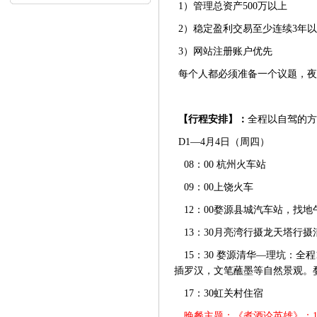
内...
1）管理总资产500万以上
2）稳定盈利交易至少连续3年
3）网站注册账户优先
每个人都必须准备一个议题，夜
【行程安排】：
全程以自驾的方
D1—4月4日（周四）
08：00 杭州火车站
09：00上饶火车
12：00婺源县城汽车站，找地
13：30月亮湾行摄龙天塔行摄
15：30 婺源清华—理坑：
插罗汉，文笔蘸墨等自然景观。婺
17：30虹关村住宿
晚餐主题：《煮酒论英雄》：1