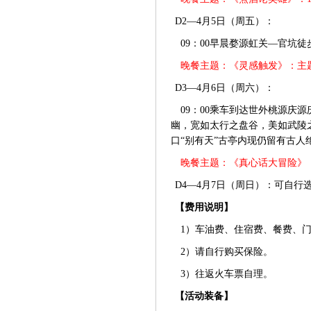
D2—4月5日（周五）：
09：00早晨婺源虹关—官坑徒
晚餐主题：《灵感触发》：主
D3—4月6日（周六）：
09：00乘车到达世外桃源庆
幽，宽如太行之盘谷，美如武陵
口“别有天”古亭内现仍留有古人
晚餐主题：《真心话大冒险》
D4—4月7日（周日）：可自
【费用说明】
1）车油费、住宿费、餐费、门
2）请自行购买保险。
3）往返火车票自理。
【活动装备】