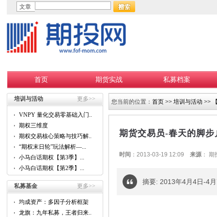
文章
首页
期货实战
私募档案
培训与活动
更多>>
您当前的位置：
首页
>>
培训与活动
>>
VNPY 量化交易零基础入门...
期权三维度
期货交易员-春天的脚步
期权交易核心策略与技巧解...
“期权末日轮”玩法解析—...
时间
：2013-03-19 12:09
来源
： 
小马白话期权【第3季】...
小马白话期权【第2季】...
摘要: 2013年4月4日
私募基金
更多>>
均成资产：多因子分析框架
的...
龙旗：九年私募，王者归来...